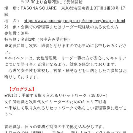
※18:30より会場2階にて受付開始
場 所：PASONA SQUARE 東京都港区南青山3丁目1番30号 17
階
地 図：
https://www.pasonagroup.co.jp/company/map_g.html
対 象：企業での管理職またはリーダー職経験のある女性の方
参加費：無料
持ち物：名刺1枚（お申込み受付用）
※定員に達し次第、締切となりますのでお早めにお申し込みくださ
い。
※本イベントは、女性管理職・リーダー職の方が安心してキャリア
について語り合える場となるよう、対象を限定しております。
心理的安全性を重視し、営業・勧誘などを目的としたご参加はお
断りしております。
【プログラム】
■第1部：手放す＆取り入れるリセットワーク（19:00〜）
女性管理職と次世代女性リーダーのためのキャリア戦術
〜手放して取り入れるリセットワークで私らしい管理職像に近づこ
う〜
管理職は、日々の業務や期待の中で抱え込みがちです。
本ワークでは「棚卸し → 手放す → 取り入れる」の3ステップを通