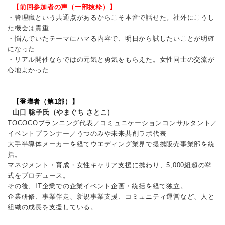
【前回参加者の声（一部抜粋）】
・管理職という共通点があるからこそ本音で話せた。社外にこうし
た機会は貴重
・悩んでいたテーマにハマる内容で、明日から試したいことが明確
になった
・リアル開催ならではの元気と勇気をもらえた。女性同士の交流が
心地よかった
【登壇者（第1部）】
山口 聡子氏（やまぐち さとこ）
TOCOCOプランニング代表／コミュニケーションコンサルタント／
イベントプランナー／うつのみや未来共創ラボ代表
大手半導体メーカーを経てウエディング業界で提携販売事業部を統
括。
マネジメント・育成・女性キャリア支援に携わり、5,000組超の挙
式をプロデュース。
その後、IT企業での企業イベント企画・統括を経て独立。
企業研修、事業伴走、新規事業支援、コミュニティ運営など、人と
組織の成長を支援している。